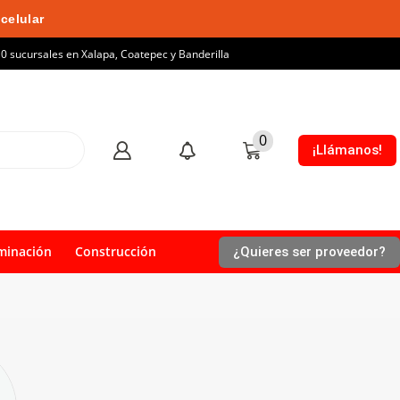
celular
10 sucursales en Xalapa, Coatepec y Banderilla
0
¡Llámanos!
minación
Construcción
¿Quieres ser proveedor?