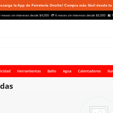
scarga la App de Ferretería Onofre! Compra más fácil desde tu 
3 meses sin intereses desde $4,000 · 💳 6 meses sin intereses desde $6,000 · 🏪 
ricidad
Herramientas
Baño
Agua
Calentadores
Ilu
ldas