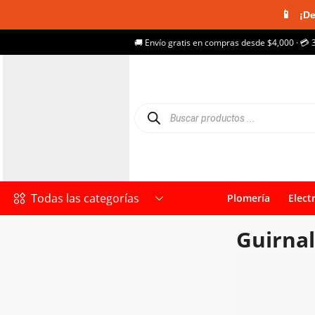
📱
¡De
🚚 Envío gratis en compras desde $4,000 · 💳 
Todas las categorías
Plomería
Elect
Guirna