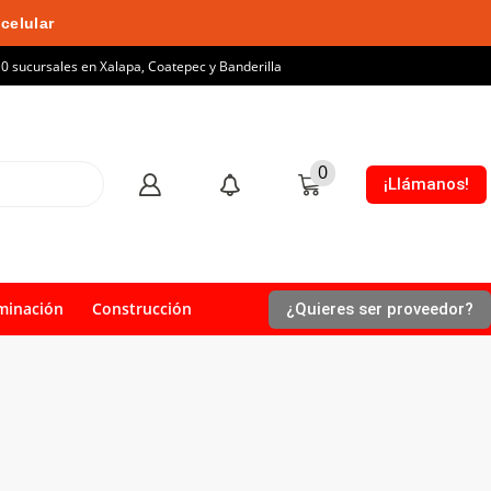
celular
10 sucursales en Xalapa, Coatepec y Banderilla
0
¡Llámanos!
minación
Construcción
¿Quieres ser proveedor?