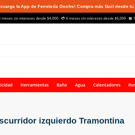
scarga la App de Ferretería Onofre! Compra más fácil desde tu 
3 meses sin intereses desde $4,000 · 💳 6 meses sin intereses desde $6,000 · 🏪 
ricidad
Herramientas
Baño
Agua
Calentadores
Ilu
scurridor izquierdo Tramontina