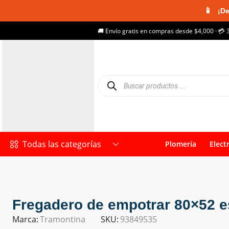
📱
¡De
🚚 Envío gratis en compras desde $4,000 · 💳 
Todas las categorías
Plomería
Elect
Fregadero de empotrar 80×52 e
Marca:
Tramontina
SKU:
93849535