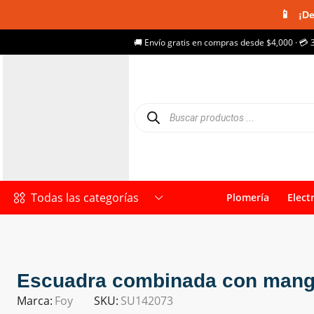
📱
¡De
🚚 Envío gratis en compras desde $4,000 · 💳 
Todas las categorías
Plomería
Elect
Escuadra combinada con mango
Marca:
Foy
SKU:
SU142073