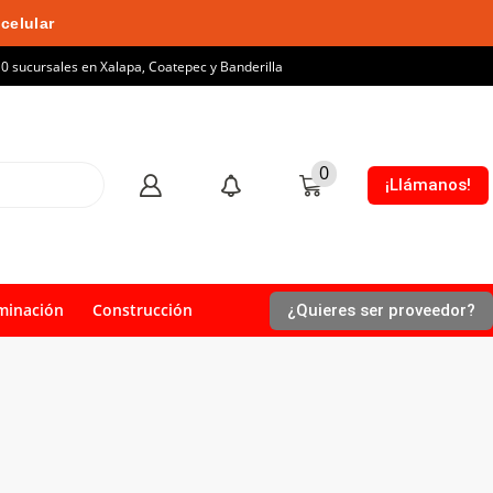
celular
10 sucursales en Xalapa, Coatepec y Banderilla
0
¡Llámanos!
minación
Construcción
¿Quieres ser proveedor?