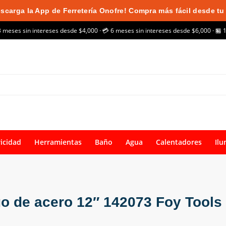
scarga la App de Ferretería Onofre! Compra más fácil desde tu 
3 meses sin intereses desde $4,000 · 💳 6 meses sin intereses desde $6,000 · 🏪 
ricidad
Herramientas
Baño
Agua
Calentadores
Ilu
 de acero 12″ 142073 Foy Tools