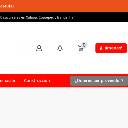
celular
10 sucursales en Xalapa, Coatepec y Banderilla
0
¡Llámanos!
minación
Construcción
¿Quieres ser proveedor?