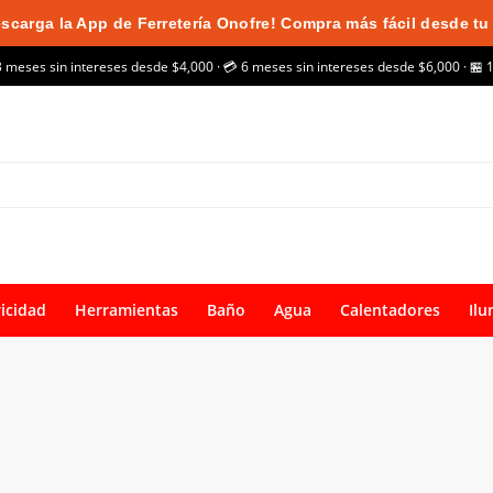
scarga la App de Ferretería Onofre! Compra más fácil desde tu 
3 meses sin intereses desde $4,000 · 💳 6 meses sin intereses desde $6,000 · 🏪 
ricidad
Herramientas
Baño
Agua
Calentadores
Ilu