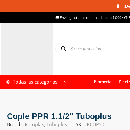
📱
¡De
🚚 Envío gratis en compras desde $4,000 · 💳 
Todas las categorías
Plomería
Elect
Cople PPR 1.1/2″ Tuboplus
Brands:
Rotoplas
,
Tuboplus
SKU:
RCOP50