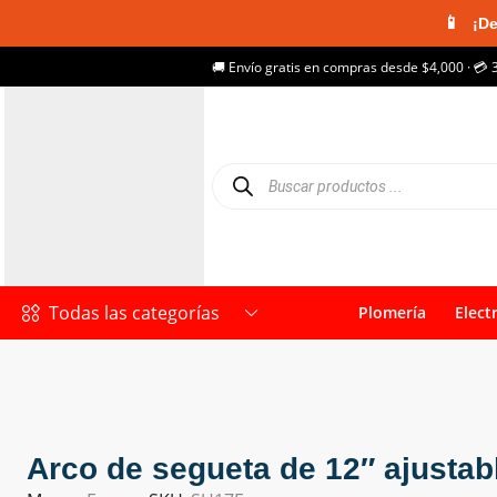
📱
¡De
🚚 Envío gratis en compras desde $4,000 · 💳 
Todas las categorías
Plomería
Elect
Arco de segueta de 12″ ajustab