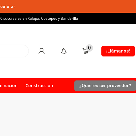
celular
10 sucursales en Xalapa, Coatepec y Banderilla
0
¡Llámanos!
minación
Construcción
¿Quieres ser proveedor?