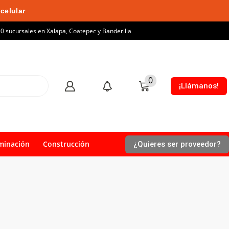
celular
10 sucursales en Xalapa, Coatepec y Banderilla
0
¡Llámanos!
minación
Construcción
¿Quieres ser proveedor?