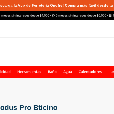
scarga la App de Ferretería Onofre! Compra más fácil desde tu 
3 meses sin intereses desde $4,000 · 💳 6 meses sin intereses desde $6,000 · 🏪 
ricidad
Herramientas
Baño
Agua
Calentadores
Ilu
odus Pro Bticino