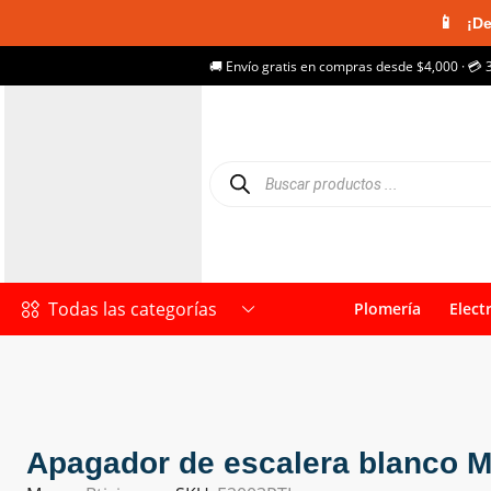
📱
¡De
🚚 Envío gratis en compras desde $4,000 · 💳 
Todas las categorías
Plomería
Elect
Apagador de escalera blanco M