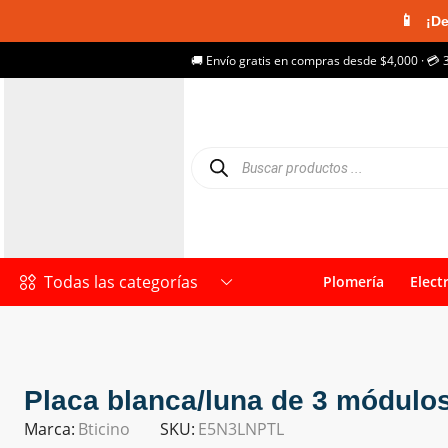
📱
¡De
🚚 Envío gratis en compras desde $4,000 · 💳 
Todas las categorías
Plomería
Elect
Placa blanca/luna de 3 módulo
Marca:
Bticino
SKU:
E5N3LNPTL