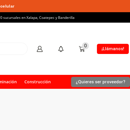
celular
10 sucursales en Xalapa, Coatepec y Banderilla
0
¡Llámanos!
minación
Construcción
¿Quieres ser proveedor?