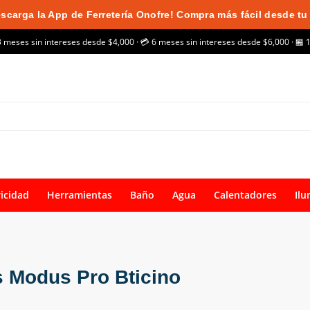
scarga la App de Ferretería Onofre! Compra más fácil desde tu 
3 meses sin intereses desde $4,000 · 💳 6 meses sin intereses desde $6,000 · 🏪 
ricidad
Herramientas
Baño
Agua
Calentadores
Ilu
s Modus Pro Bticino