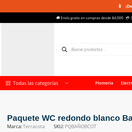
📱
¡De
🚚 Envío gratis en compras desde $4,000 · 💳 
Todas las categorías
Plomería
Elect
Paquete WC redondo blanco Bal
Marca:
Terracota
SKU:
PQBAÑOBCOT