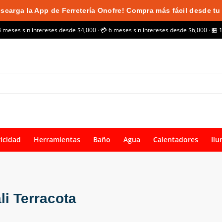
scarga la App de Ferretería Onofre! Compra más fácil desde tu 
3 meses sin intereses desde $4,000 · 💳 6 meses sin intereses desde $6,000 · 🏪 
ricidad
Herramientas
Baño
Agua
Calentadores
Ilu
i Terracota