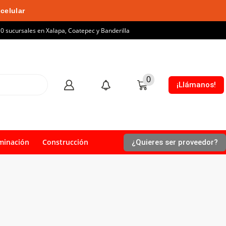
celular
10 sucursales en Xalapa, Coatepec y Banderilla
0
¡Llámanos!
minación
Construcción
¿Quieres ser proveedor?