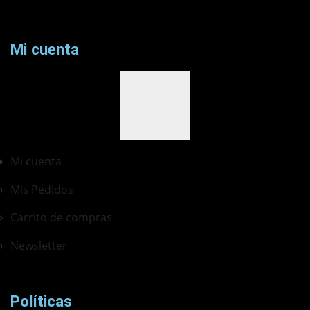
Mi cuenta
Mi cuenta
Mis Pedidos
Carrito de compras
Newsletter
Ferretería Onofre
Chat en línea · Respondemos rápido
Políticas
¿cómo te llamas?