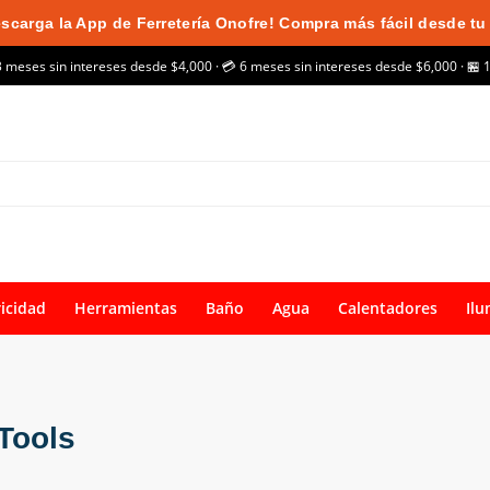
scarga la App de Ferretería Onofre! Compra más fácil desde tu 
3 meses sin intereses desde $4,000 · 💳 6 meses sin intereses desde $6,000 · 🏪 
ricidad
Herramientas
Baño
Agua
Calentadores
Ilu
 Tools