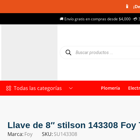
📱
¡De
🚚 Envío gratis en compras desde $4,000 · 💳 
Todas las categorías
Plomería
Elect
Llave de 8″ stilson 143308 Foy
Marca:
Foy
SKU:
SU143308