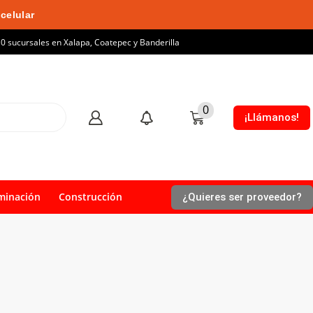
celular
10 sucursales en Xalapa, Coatepec y Banderilla
0
¡Llámanos!
minación
Construcción
¿Quieres ser proveedor?